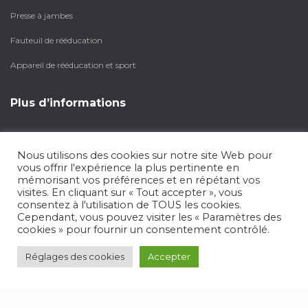
Presse à jambes
Fauteuil de rééducation
Appareil de rééducation et sport
Plus d’informations
A Propos
Nous utilisons des cookies sur notre site Web pour
Nos produits
vous offrir l'expérience la plus pertinente en
mémorisant vos préférences et en répétant vos
Notre page Facebook
visites. En cliquant sur « Tout accepter », vous
consentez à l'utilisation de TOUS les cookies.
Cependant, vous pouvez visiter les « Paramètres des
cookies » pour fournir un consentement contrôlé.
2024
ML FUSION
|
DESIGN KINEXO
|
MENTIONS LÉGALES
|
CGV
|
AGENCE
Réglages des cookies
Accepter
-
EQUINOXAL.FR