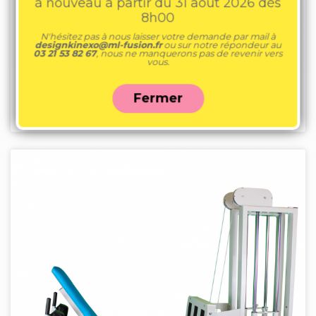
à nouveau à partir du 31 août 2026 dès
8h00
N'hésitez pas à nous laisser votre demande par mail à
designkinexo@ml-fusion.fr
ou sur notre répondeur au
03 21 53 82 67
, nous ne manquerons pas de revenir vers
vous.
Fermer
Presse latérale dossier réglable 80, 100 ou 120kg
| PRE752, PRE753 ou PRE754