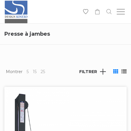
-
Presse à jambes
Montrer
5
15
25
FILTRER