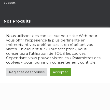
du sport.
Nos Produits
Table électrique
Nous utilisons des cookies sur notre site Web pour
vous offrir l'expérience la plus pertinente en
Poulie universelle
mémorisant vos préférences et en répétant vos
visites. En cliquant sur « Tout accepter », vous
Les essentiels kiné
consentez à l'utilisation de TOUS les cookies.
Cependant, vous pouvez visiter les « Paramètres des
Meilleures ventes
cookies » pour fournir un consentement contrôlé.
Presse à jambes
Réglages des cookies
Accepter
-
Fauteuil de rééducation
Appareil de rééducation et sport
Plus d’informations