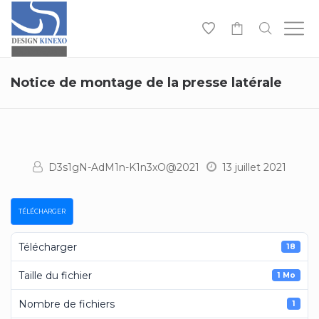
-
Notice de montage de la presse latérale
D3s1gN-AdM1n-K1n3xO@2021
13 juillet 2021
TÉLÉCHARGER
Télécharger
18
Taille du fichier
1 Mo
Nombre de fichiers
1