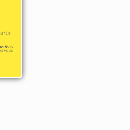
artir
n.fr
ou
s vous.