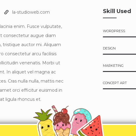
Skill Used
la-studioweb.com
acinia enim. Fusce vulputate,
WORDPRESS
 eget consectetur augue diam
, tristique auctor mi. Aliquam
DESIGN
o consectetur arcu facilisis
ollicitudin venenatis. Morbi ut
MARKETING
unt. In aliquet vel magna ac
es. Cras nulla nulla, mattis nec
CONCEPT ART
 amet orci efficitur euismod in
t ligula rhoncus et.