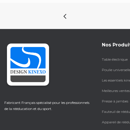
Nos Produi
Table électrique
Poulie universell
Les essentiels kin
Meilleures ventes
Presse à jambes
Fabricant Français spécialisé pour les professionnels
de la rééducation et du sport.
Fauteuil de rééd
Appareil de rééd