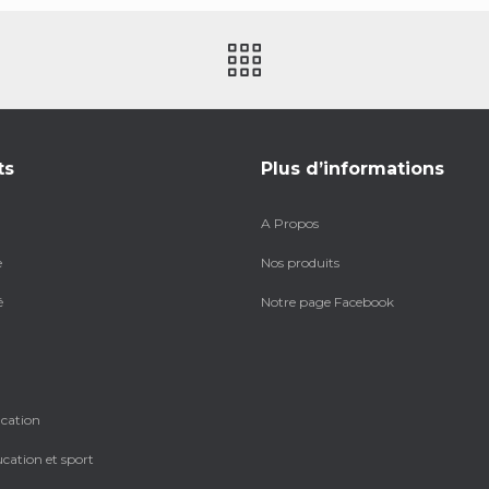
ts
Plus d’informations
A Propos
e
Nos produits
é
Notre page Facebook
ucation
ucation et sport