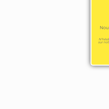
Nous
N'hési
sur no