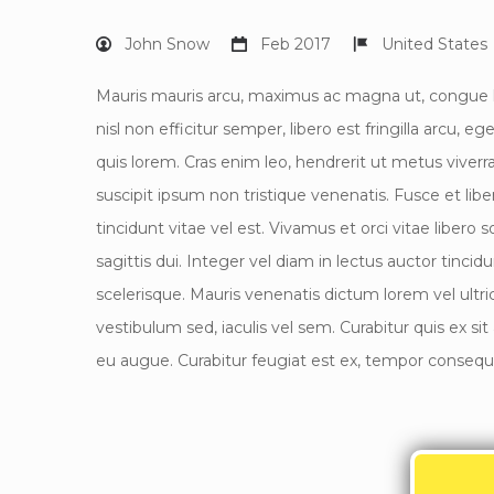
John Snow
Feb 2017
United States
Mauris mauris arcu, maximus ac magna ut, congue l
nisl non efficitur semper, libero est fringilla arcu,
quis lorem. Cras enim leo, hendrerit ut metus viverra
suscipit ipsum non tristique venenatis. Fusce et liber
tincidunt vitae vel est. Vivamus et orci vitae libero s
sagittis dui. Integer vel diam in lectus auctor tincid
scelerisque. Mauris venenatis dictum lorem vel ultric
vestibulum sed, iaculis vel sem. Curabitur quis ex sit
eu augue. Curabitur feugiat est ex, tempor consequa