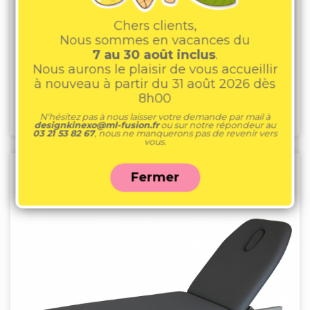
Chers clients,
Nous sommes en vacances du
7 au 30 août inclus
.
Nous aurons le plaisir de vous accueillir
à nouveau à partir du 31 août 2026 dès
8h00
Presse latérale dossier réglable 80, 100 ou 120kg
| PRE752, PRE753 ou PRE754
N'hésitez pas à nous laisser votre demande par mail à
designkinexo@ml-fusion.fr
ou sur notre répondeur au
03 21 53 82 67
, nous ne manquerons pas de revenir vers
vous.
Fermer